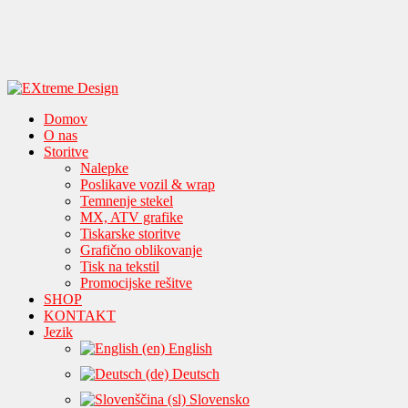
Domov
O nas
Storitve
Nalepke
Poslikave vozil & wrap
Temnenje stekel
MX, ATV grafike
Tiskarske storitve
Grafično oblikovanje
Tisk na tekstil
Promocijske rešitve
SHOP
KONTAKT
Jezik
English
Deutsch
Slovensko