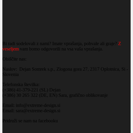
Bi radi sodelovali z nami? Imate vprašanja, pohvale ali graje?
Z
veseljem
vam bomo odgovorili na vsa vaša vprašanja.
Obiščite nas:
Naslov: Dejan Somrek s.p., Zlogona gora 27, 2317 Oplotnica, Si -
Slovenia
Telefonska številka:
(+386) 41-379-221 (SL) Dejan
(+386) 30 265 322 (DE, EN) Sara, grafično oblikovanje
Email: info@extreme-design.si
Email: sara@extreme-design.si
Pridruži se nam na facebooku