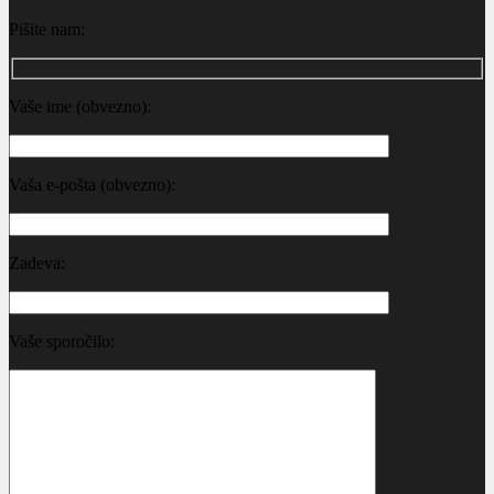
Pišite nam:
Vaše ime (obvezno):
Vaša e-pošta (obvezno):
Zadeva:
Vaše sporočilo: