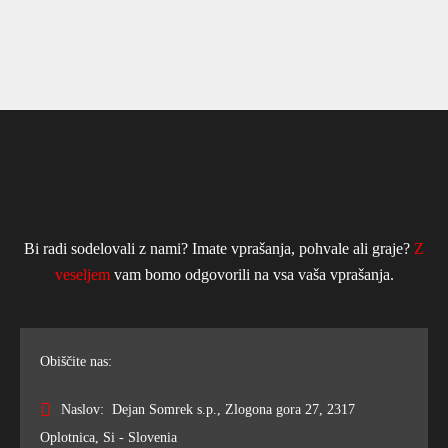
Bi radi sodelovali z nami? Imate vprašanja, pohvale ali graje?
Z
veseljem
vam bomo odgovorili na vsa vaša vprašanja.
Obiščite nas:
Naslov: Dejan Somrek s.p., Zlogona gora 27, 2317
Oplotnica, Si - Slovenia