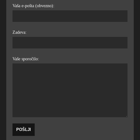
Vaša e-pošta (obvezno):
Zadeva:
Vaše sporočilo: