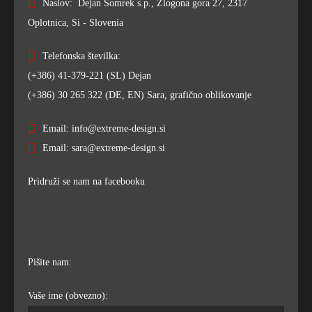
Naslov: Dejan Somrek s.p., Zlogona gora 27, 2317
Oplotnica, Si - Slovenia
Telefonska številka:
(+386) 41-379-221 (SL) Dejan
(+386) 30 265 322 (DE, EN) Sara, grafično oblikovanje
Email: info@extreme-design.si
Email: sara@extreme-design.si
Pridruži se nam na facebooku
Pišite nam:
Vaše ime (obvezno):