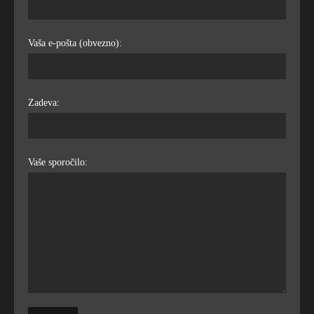
Vaša e-pošta (obvezno):
Zadeva:
Vaše sporočilo: