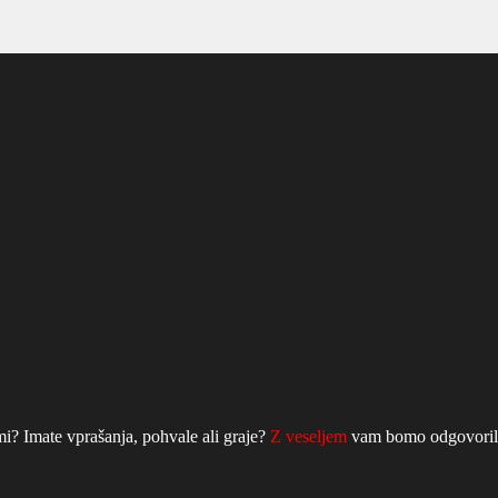
mi? Imate vprašanja, pohvale ali graje?
Z veseljem
vam bomo odgovorili 