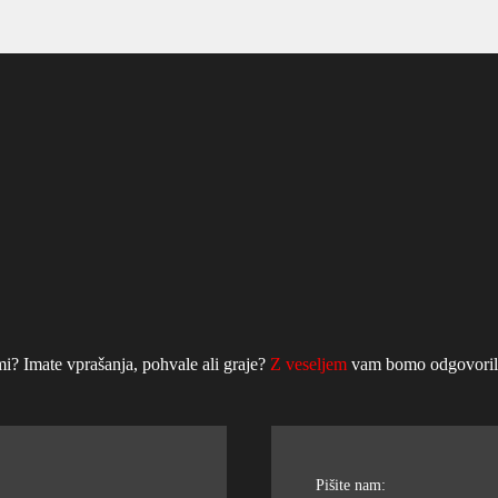
mi? Imate vprašanja, pohvale ali graje?
Z veseljem
vam bomo odgovorili 
Pišite nam: