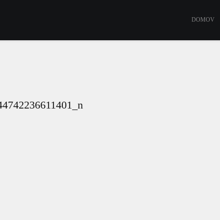
DOMOV
44742236611401_n