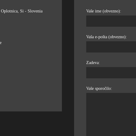
Oplotnica, Si - Slovenia
Vaše ime (obvezno):
Vaša e-pošta (obvezno):
e
Zadeva:
Vaše sporočilo: