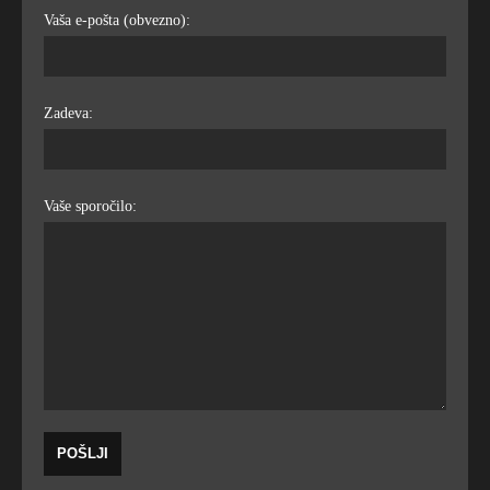
Vaša e-pošta (obvezno):
Zadeva:
Vaše sporočilo: