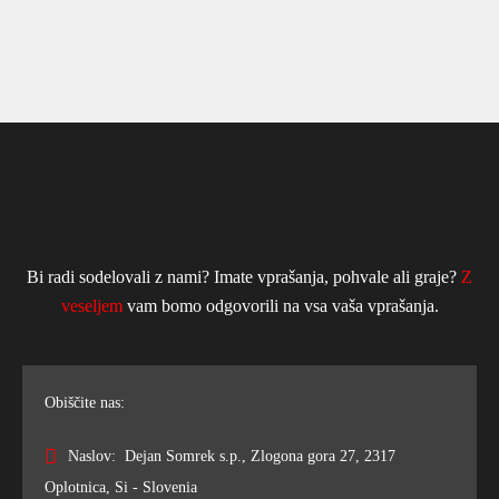
Bi radi sodelovali z nami? Imate vprašanja, pohvale ali graje?
Z
veseljem
vam bomo odgovorili na vsa vaša vprašanja.
Obiščite nas:
Naslov: Dejan Somrek s.p., Zlogona gora 27, 2317
Oplotnica, Si - Slovenia