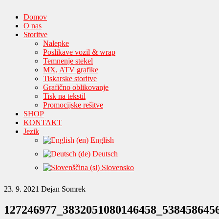
Domov
O nas
Storitve
Nalepke
Poslikave vozil & wrap
Temnenje stekel
MX, ATV grafike
Tiskarske storitve
Grafično oblikovanje
Tisk na tekstil
Promocijske rešitve
SHOP
KONTAKT
Jezik
English
Deutsch
Slovensko
23. 9. 2021
Dejan Somrek
127246977_3832051080146458_538458645