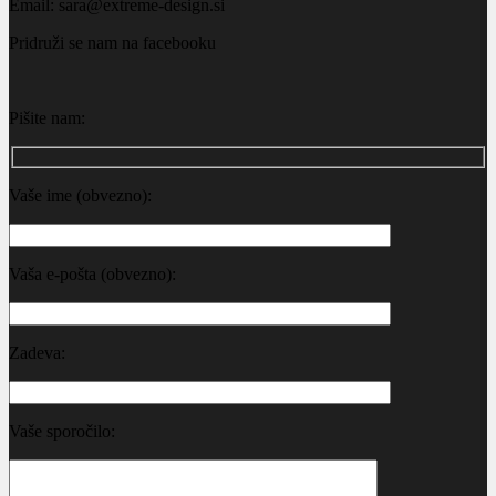
Email: sara@extreme-design.si
Pridruži se nam na facebooku
Pišite nam:
Vaše ime (obvezno):
Vaša e-pošta (obvezno):
Zadeva:
Vaše sporočilo: