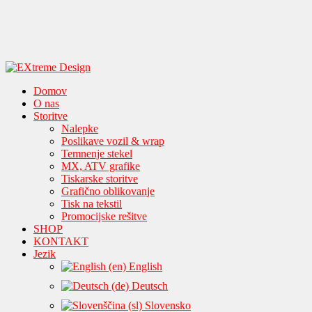
Domov
O nas
Storitve
Nalepke
Poslikave vozil & wrap
Temnenje stekel
MX, ATV grafike
Tiskarske storitve
Grafično oblikovanje
Tisk na tekstil
Promocijske rešitve
SHOP
KONTAKT
Jezik
English
Deutsch
Slovensko