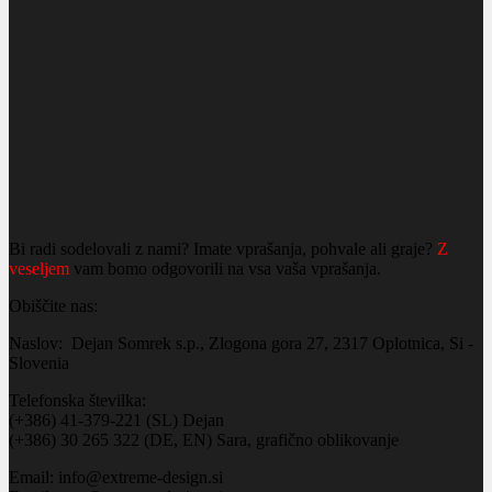
Bi radi sodelovali z nami? Imate vprašanja, pohvale ali graje?
Z
veseljem
vam bomo odgovorili na vsa vaša vprašanja.
Obiščite nas:
Naslov: Dejan Somrek s.p., Zlogona gora 27, 2317 Oplotnica, Si -
Slovenia
Telefonska številka:
(+386) 41-379-221 (SL) Dejan
(+386) 30 265 322 (DE, EN) Sara, grafično oblikovanje
Email: info@extreme-design.si