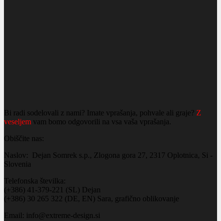
Bi radi sodelovali z nami? Imate vprašanja, pohvale ali graje?
Z
veseljem
vam bomo odgovorili na vsa vaša vprašanja.
Obiščite nas:
Naslov: Dejan Somrek s.p., Zlogona gora 27, 2317 Oplotnica, Si -
Slovenia
Telefonska številka:
(+386) 41-379-221 (SL) Dejan
(+386) 30 265 322 (DE, EN) Sara, grafično oblikovanje
Email: info@extreme-design.si