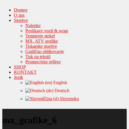
Domov
O nas
Storitve
Nalepke
Poslikave vozil & wrap
Temnenje stekel
MX, ATV grafike
Tiskarske storitve
Grafično oblikovanje
Tisk na tekstil
Promocijske rešitve
SHOP
KONTAKT
Jezik
English
Deutsch
Slovensko
mx_grafike_6