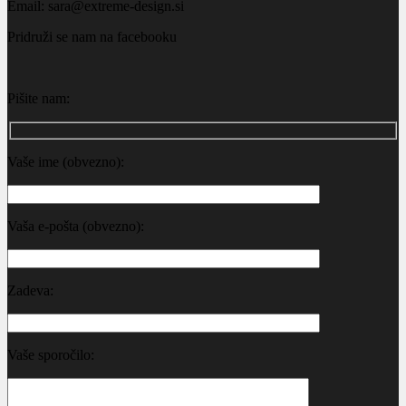
Email: sara@extreme-design.si
Pridruži se nam na facebooku
Pišite nam:
Vaše ime (obvezno):
Vaša e-pošta (obvezno):
Zadeva:
Vaše sporočilo: