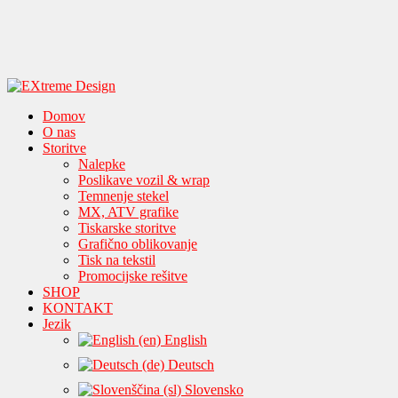
Domov
O nas
Storitve
Nalepke
Poslikave vozil & wrap
Temnenje stekel
MX, ATV grafike
Tiskarske storitve
Grafično oblikovanje
Tisk na tekstil
Promocijske rešitve
SHOP
KONTAKT
Jezik
English
Deutsch
Slovensko