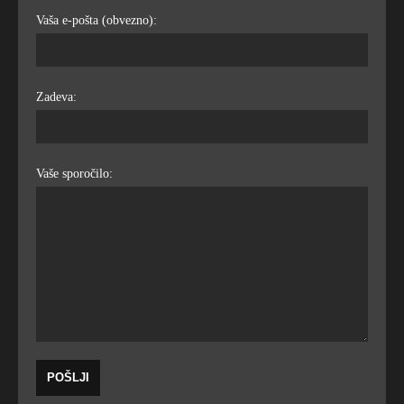
Vaša e-pošta (obvezno):
Zadeva:
Vaše sporočilo: