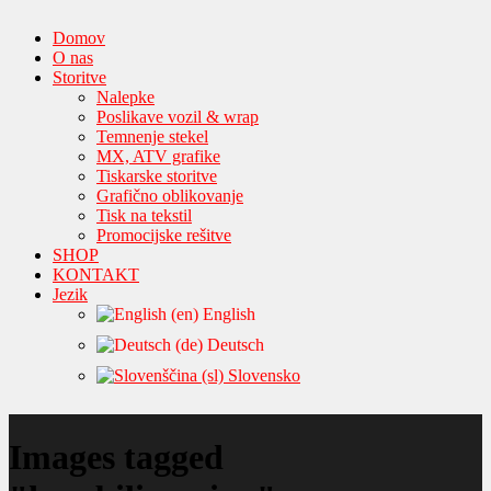
Domov
O nas
Storitve
Nalepke
Poslikave vozil & wrap
Temnenje stekel
MX, ATV grafike
Tiskarske storitve
Grafično oblikovanje
Tisk na tekstil
Promocijske rešitve
SHOP
KONTAKT
Jezik
English
Deutsch
Slovensko
Images tagged