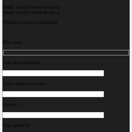
Email: info@extreme-design.si
Email: sara@extreme-design.si
Pridruži se nam na facebooku
Pišite nam:
Vaše ime (obvezno):
Vaša e-pošta (obvezno):
Zadeva:
Vaše sporočilo: