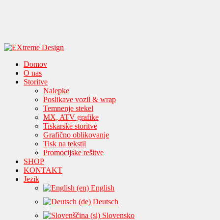
Domov
O nas
Storitve
Nalepke
Poslikave vozil & wrap
Temnenje stekel
MX, ATV grafike
Tiskarske storitve
Grafično oblikovanje
Tisk na tekstil
Promocijske rešitve
SHOP
KONTAKT
Jezik
English
Deutsch
Slovensko