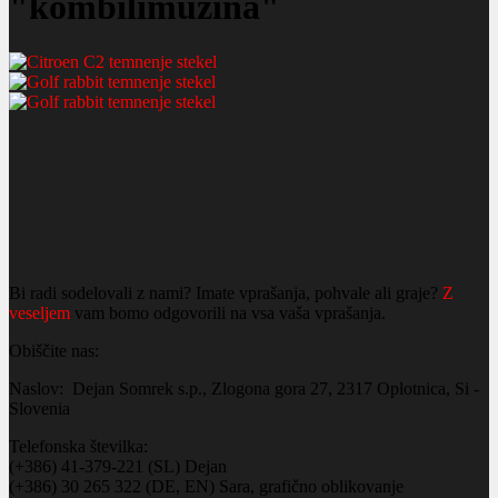
"kombilimuzina"
Bi radi sodelovali z nami? Imate vprašanja, pohvale ali graje?
Z
veseljem
vam bomo odgovorili na vsa vaša vprašanja.
Obiščite nas:
Naslov: Dejan Somrek s.p., Zlogona gora 27, 2317 Oplotnica, Si -
Slovenia
Telefonska številka:
(+386) 41-379-221 (SL) Dejan
(+386) 30 265 322 (DE, EN) Sara, grafično oblikovanje