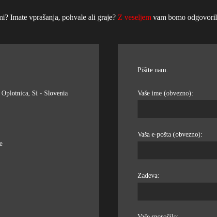
mi? Imate vprašanja, pohvale ali graje?
Z veseljem
vam bomo odgovorili 
Pišite nam:
Oplotnica, Si - Slovenia
Vaše ime (obvezno):
Vaša e-pošta (obvezno):
e
Zadeva:
Vaše sporočilo: