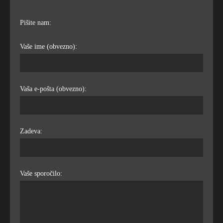
Pišite nam:
Vaše ime (obvezno):
Vaša e-pošta (obvezno):
Zadeva:
Vaše sporočilo: