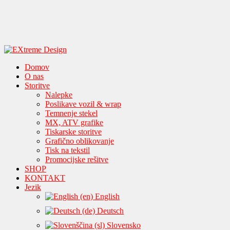
Domov
O nas
Storitve
Nalepke
Poslikave vozil & wrap
Temnenje stekel
MX, ATV grafike
Tiskarske storitve
Grafično oblikovanje
Tisk na tekstil
Promocijske rešitve
SHOP
KONTAKT
Jezik
English
Deutsch
Slovensko