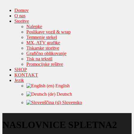
Domov
O nas
Storitve
Nalepke
Poslikave vozil & wrap
Temnenje stekel
MX, ATV grafike
Tiskarske storitve
Grafično oblikovanje
Tisk na tekstil
Promocijske rešitve
SHOP
KONTAKT
Jezik
English
Deutsch
Slovensko
NASLOVNICE SPLETNA2