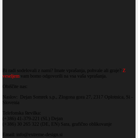
Bi radi sodelovali z nami? Imate vprašanja, pohvale ali graje?
Z
veseljem
vam bomo odgovorili na vsa vaša vprašanja.
Obiščite nas:
Naslov: Dejan Somrek s.p., Zlogona gora 27, 2317 Oplotnica, Si -
Slovenia
Telefonska številka:
(+386) 41-379-221 (SL) Dejan
(+386) 30 265 322 (DE, EN) Sara, grafično oblikovanje
Email: info@extreme-design.si