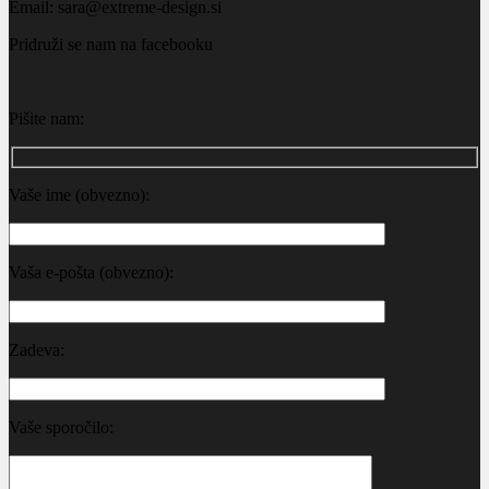
Email: sara@extreme-design.si
Pridruži se nam na facebooku
Pišite nam:
Vaše ime (obvezno):
Vaša e-pošta (obvezno):
Zadeva:
Vaše sporočilo: