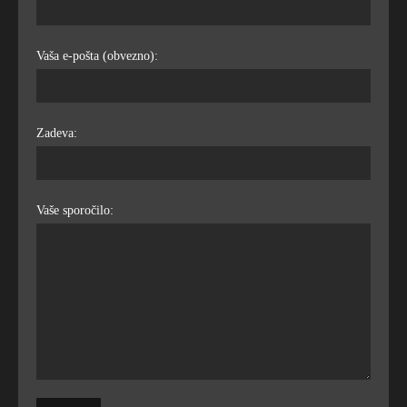
Vaša e-pošta (obvezno):
Zadeva:
Vaše sporočilo: