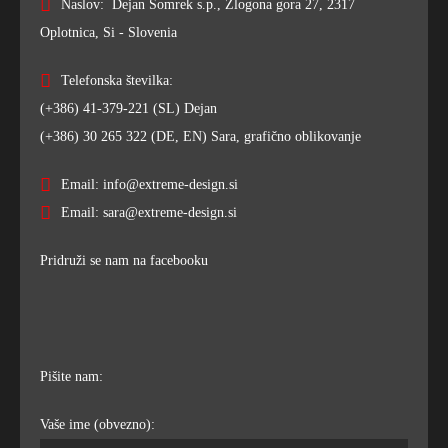
Naslov: Dejan Somrek s.p., Zlogona gora 27, 2317
Oplotnica, Si - Slovenia
Telefonska številka:
(+386) 41-379-221 (SL) Dejan
(+386) 30 265 322 (DE, EN) Sara, grafično oblikovanje
Email: info@extreme-design.si
Email: sara@extreme-design.si
Pridruži se nam na facebooku
Pišite nam:
Vaše ime (obvezno):