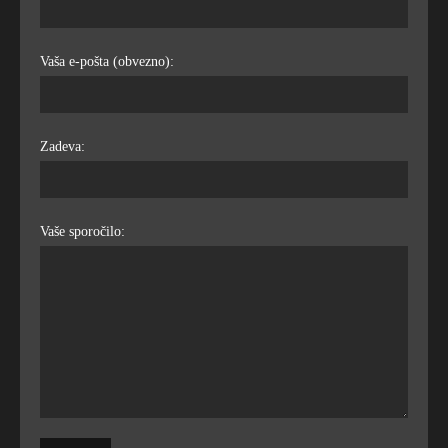
Vaša e-pošta (obvezno):
Zadeva:
Vaše sporočilo: