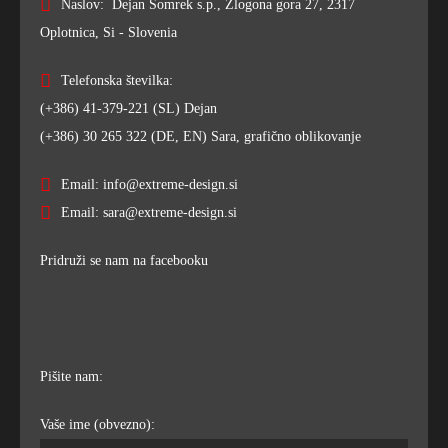
Naslov: Dejan Somrek s.p., Zlogona gora 27, 2317
Oplotnica, Si - Slovenia
Telefonska številka:
(+386) 41-379-221 (SL) Dejan
(+386) 30 265 322 (DE, EN) Sara, grafično oblikovanje
Email: info@extreme-design.si
Email: sara@extreme-design.si
Pridruži se nam na facebooku
Pišite nam:
Vaše ime (obvezno):