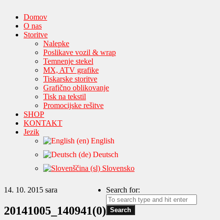
Domov
O nas
Storitve
Nalepke
Poslikave vozil & wrap
Temnenje stekel
MX, ATV grafike
Tiskarske storitve
Grafično oblikovanje
Tisk na tekstil
Promocijske rešitve
SHOP
KONTAKT
Jezik
English
Deutsch
Slovensko
14. 10. 2015
sara
Search for:
20141005_140941(0)