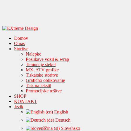
Domov
O nas
Storitve
Nalepke
Poslikave vozil & wrap
Temnenje stekel
MX, ATV grafike
Tiskarske storitve
Grafično oblikovanje
Tisk na tekstil
Promocijske rešitve
SHOP
KONTAKT
Jezik
English
Deutsch
Slovensko