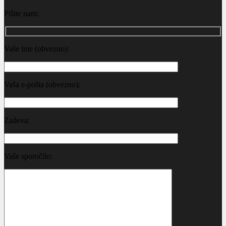
Pišite nam:
Vaše ime (obvezno):
Vaša e-pošta (obvezno):
Zadeva:
Vaše sporočilo: