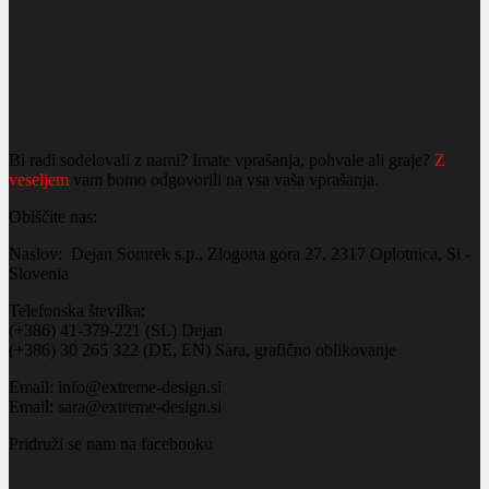
Bi radi sodelovali z nami? Imate vprašanja, pohvale ali graje?
Z
veseljem
vam bomo odgovorili na vsa vaša vprašanja.
Obiščite nas:
Naslov: Dejan Somrek s.p., Zlogona gora 27, 2317 Oplotnica, Si -
Slovenia
Telefonska številka:
(+386) 41-379-221 (SL) Dejan
(+386) 30 265 322 (DE, EN) Sara, grafično oblikovanje
Email: info@extreme-design.si
Email: sara@extreme-design.si
Pridruži se nam na facebooku