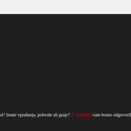
mi? Imate vprašanja, pohvale ali graje?
Z veseljem
vam bomo odgovorili 