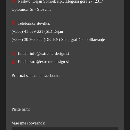
Naslov: Dejan Somrek s.p., Zlogona gora 27, 2317
Oplotnica, Si - Slovenia
Telefonska številka:
(+386) 41-379-221 (SL) Dejan
(+386) 30 265 322 (DE, EN) Sara, grafično oblikovanje
Email: info@extreme-design.si
Email: sara@extreme-design.si
Pridruži se nam na facebooku
Pišite nam:
Vaše ime (obvezno):