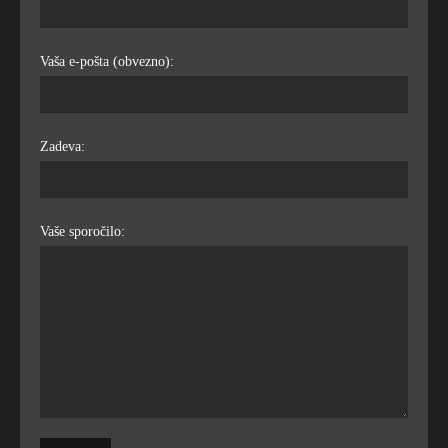
Vaša e-pošta (obvezno):
Zadeva:
Vaše sporočilo: