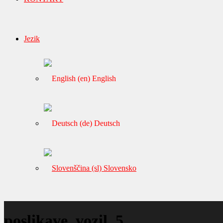
Jezik
English
Deutsch
Slovensko
poslikave_vozil_5