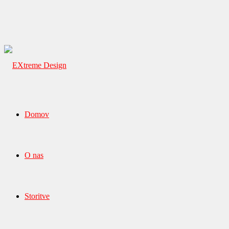
Domov
O nas
Storitve