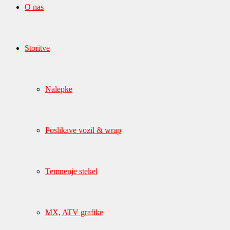
O nas
Storitve
Nalepke
Poslikave vozil & wrap
Temnenje stekel
MX, ATV grafike