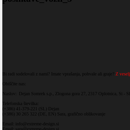
Bi radi sodelovali z nami? Imate vprašanja, pohvale ali graje?
Z vesel
Obiščite nas:
Naslov: Dejan Somrek s.p., Zlogona gora 27, 2317 Oplotnica, Si - S
Telefonska številka:
(+386) 41-379-221 (SL) Dejan
(+386) 30 265 322 (DE, EN) Sara, grafično oblikovanje
Email: info@extreme-design.si
Email: sara@extreme-design.si