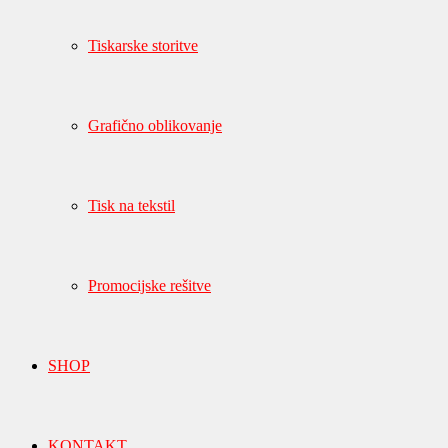
Tiskarske storitve
Grafično oblikovanje
Tisk na tekstil
Promocijske rešitve
SHOP
KONTAKT