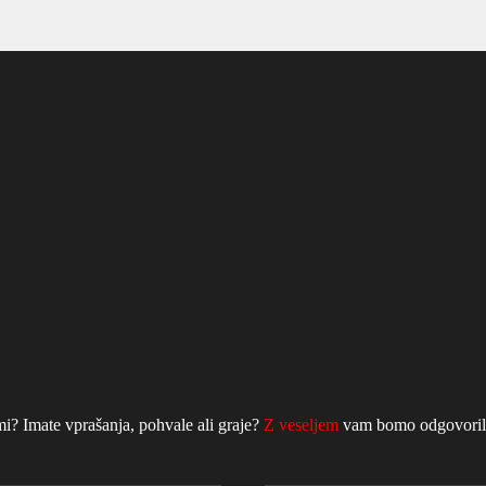
mi? Imate vprašanja, pohvale ali graje?
Z veseljem
vam bomo odgovorili 