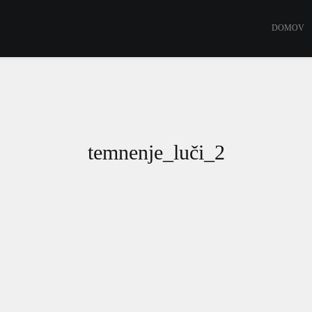
DOMOV
temnenje_luči_2